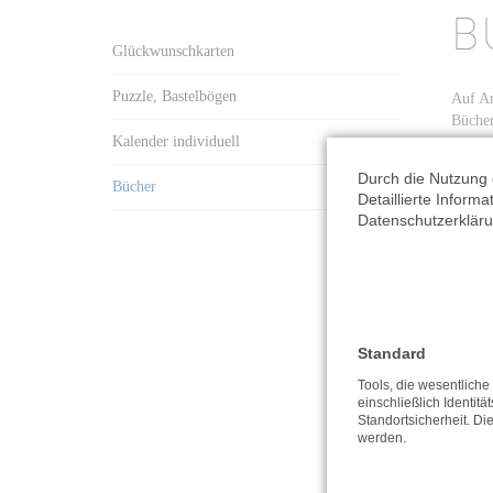
B
Glückwunschkarten
Puzzle, Bastelbögen
Auf An
Bücher
Kalender individuell
entspr
Durch die Nutzung 
Bücher
Bitte 
Detaillierte Inform
finden
Datenschutzerkläru
*Die A
Alle o
Drucke
Standard
Tools, die wesentlich
einschließlich Identitä
Standortsicherheit. Di
werden.