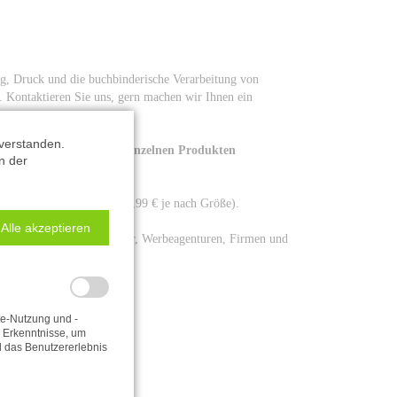
g, Druck und die buchbinderische Verarbeitung von
 Kontaktieren Sie uns, gern machen wir Ihnen ein
verstanden.
 welches Sie neben den einzelnen Produkten
n der
ersendet (zw. 1,75 € bis 7,99 € je nach Größe).
Alle akzeptieren
 Einzelhändler, Großhändler, Werbeagenturen, Firmen und
te-Nutzung und -
e Erkenntnisse, um
d das Benutzererlebnis