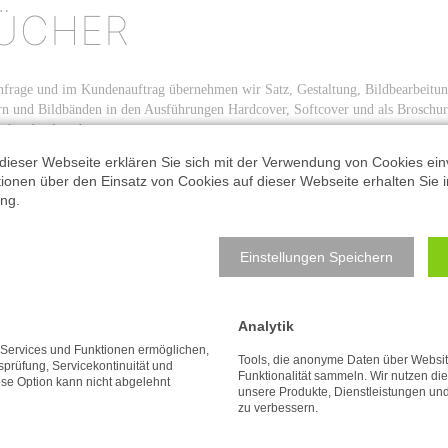
ÜCHER
frage und im Kundenauftrag übernehmen wir Satz, Gestaltung, Bildbearbeitun
n und Bildbänden in den Ausführungen Hardcover, Softcover und als Broschur.
echendes Angebot.
dieser Webseite erklären Sie sich mit der Verwendung von Cookies ein
beachten Sie, dass wir
Bestellungen (über das Formular "Produktanfrage" -
ationen über den Einsatz von Cookies auf dieser Webseite erhalten Sie i
)
nur mit vollständig ausgefüllter Anschrift ect. bearbeiten können!
ng.
ufträge werden i. d. R. zum aktuellen Tarif über die Deutsche Post bzw. DPD v
Einstellungen Speichern
ben genannten Preise sind Ladenverkaufspreise! Versandkosten sind zuzüglich.
reien - Preise auf Anfrage.
Analytik
Nach oben
e Services und Funktionen ermöglichen,
Tools, die anonyme Daten über Websi
tsprüfung, Servicekontinuität und
Funktionalität sammeln. Wir nutzen di
ese Option kann nicht abgelehnt
unsere Produkte, Dienstleistungen un
zu verbessern.