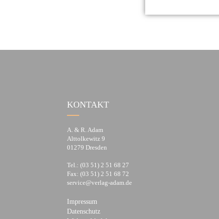
KONTAKT
A. & R. Adam
Alttolkewitz 9
01279 Dresden
Tel.: (03 51) 2 51 68 27
Fax: (03 51) 2 51 68 72
service@verlag-adam.de
Impressum
Datenschutz