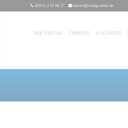
(0351) 2 51 68 27
service@verlag-adam.de
DER VERLAG
CHRONIK
KALENDER