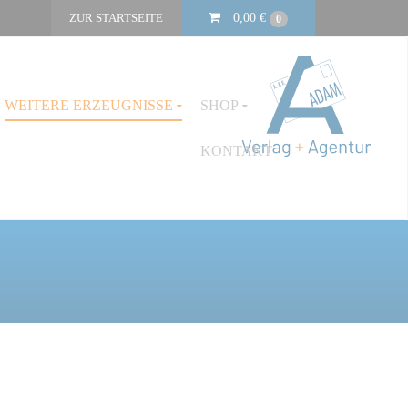
ZUR STARTSEITE
0,00
€
0
WEITERE ERZEUGNISSE
SHOP
KONTAKT