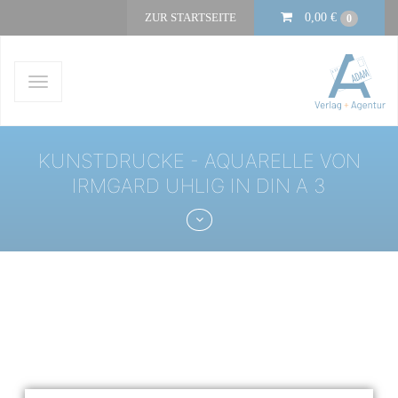
ZUR STARTSEITE
0,00
€
0
Navigation
ein-/ausblenden
KUNSTDRUCKE - AQUARELLE VON
IRMGARD UHLIG IN DIN A 3