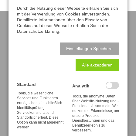
Durch die Nutzung dieser Webseite erklären Sie sich
mit der Verwendung von Cookies einverstanden.
Detaillierte Informationen über den Einsatz von
Cookies auf dieser Webseite erhalten Sie in der
Datenschutzerklärung.
KONTAKT
Einstellungen Speichern
A. & R. Adam
Alle akzeptieren
Alttolkewitz 9
01279 Dresden
Tel.: (03 51) 2 51 68 27
Standard
Analytik
Fax: (03 51) 2 51 68 72
Tools, die wesentliche
service@verlag-adam.de
Tools, die anonyme Daten
Services und Funktionen
über Website-Nutzung und -
ermöglichen, einschließlich
Impressum
Funktionalität sammeln. Wir
Identitätsprüfung,
nutzen die Erkenntnisse, um
Datenschutz
Servicekontinuität und
unsere Produkte,
Widerrufsbelehrung
Standortsicherheit. Diese
Dienstleistungen und das
Option kann nicht abgelehnt
AGB
Benutzererlebnis zu
werden.
verbessern.