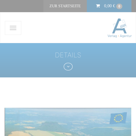
ZUR STARTSEITE
0,00
€
0
Navigation
ein-/ausblenden
DETAILS