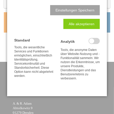
Einstellungen Speichern
0,80
€
Alle akzeptieren
inkl. MwSt. zzgl. Versandkosten
Standard
Analytik
Tools, die wesentliche
Tools, die anonyme Daten
Services und Funktionen
über Website-Nutzung und -
ermöglichen, einschließlich
Funktionalität sammeln. Wir
Identitätsprüfung,
nutzen die Erkenntnisse, um
Servicekontinuität und
unsere Produkte,
Standortsicherheit. Diese
Dienstleistungen und das
Option kann nicht abgelehnt
Benutzererlebnis zu
werden.
verbessern.
KONTAKT
A. & R. Adam
Alttolkewitz 9
01279 Dresden