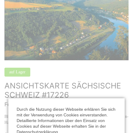
auf Lager
ANSICHTSKARTE SÄCHSISCHE
SCHWEIZ #17226
Format: 14,8 x 10,5 cm |
Best. Nr.: #17226
Durch die Nutzung dieser Webseite erklären Sie sich
mit der Verwendung von Cookies einverstanden.
Blick von der Festung Königstein auf Stadt Königstein, Elbe, Königstein-
Detaillierte Informationen über den Einsatz von
Halbestadt und Lilienstein
Cookies auf dieser Webseite erhalten Sie in der
Datenschutzerklärung.