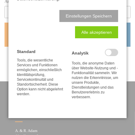
Anzahl:
Einstellungen Speichern
0,60
€
Alle akzeptieren
inkl. MwSt. zzgl. Versandkosten
Standard
Analytik
Tools, die wesentliche
Tools, die anonyme Daten
Services und Funktionen
über Website-Nutzung und -
ermöglichen, einschließlich
Funktionalität sammeln. Wir
Identitätsprüfung,
nutzen die Erkenntnisse, um
Servicekontinuität und
unsere Produkte,
Standortsicherheit. Diese
Dienstleistungen und das
Option kann nicht abgelehnt
Benutzererlebnis zu
werden.
verbessern.
KONTAKT
A. & R. Adam