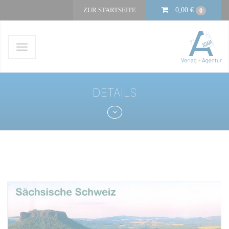
ZUR STARTSEITE
0,00
€
0
Navigation
ein-/ausblenden
DETAILS