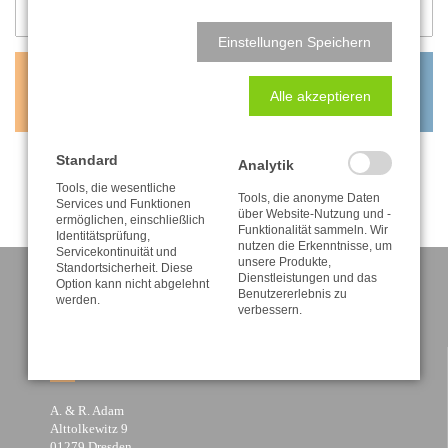
Einstellungen Speichern
0,80
€
Alle akzeptieren
inkl. MwSt. zzgl. Versandkosten
Standard
Analytik
Tools, die wesentliche
Tools, die anonyme Daten
Services und Funktionen
über Website-Nutzung und -
ermöglichen, einschließlich
Funktionalität sammeln. Wir
Identitätsprüfung,
nutzen die Erkenntnisse, um
Servicekontinuität und
unsere Produkte,
Standortsicherheit. Diese
Dienstleistungen und das
Option kann nicht abgelehnt
Benutzererlebnis zu
werden.
verbessern.
KONTAKT
A. & R. Adam
Alttolkewitz 9
01279 Dresden