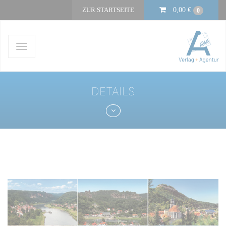
ZUR STARTSEITE
0,00
€
0
Navigation
ein-/ausblenden
DETAILS